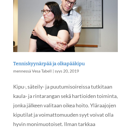
Tenniskyynärpää ja olkapääkipu
mennessä
Vesa Tabell
|
syys 20, 2019
Kipu-, säteily- ja puutumisoireissa tutkitaan
kaula- ja rintarangan sekä hartioiden toiminta,
jonka jälkeen valitaan oikea hoito. Yläraajojen
kiputilat ja voimattomuuden syyt voivat olla
hyvin monimuotoiset. Ilman tarkkaa