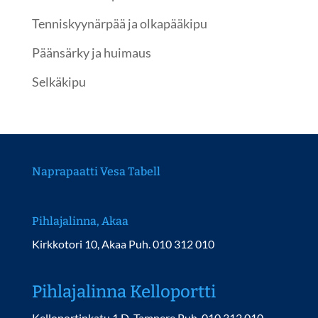
Tenniskyynärpää ja olkapääkipu
Päänsärky ja huimaus
Selkäkipu
Naprapaatti Vesa Tabell
Pihlajalinna, Akaa
Kirkkotori 10, Akaa Puh. 010 312 010
Pihlajalinna Kelloportti
Kelloportinkatu 1 D, Tampere Puh. 010 312 010