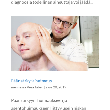
diagnoosia todellinen aiheuttaja voi jäädä...
Päänsärky ja huimaus
mennessä
Vesa Tabell
|
syys 20, 2019
Päänsärkyyn, huimaukseen ja
asentohuimaukseen liittyy usein niskan